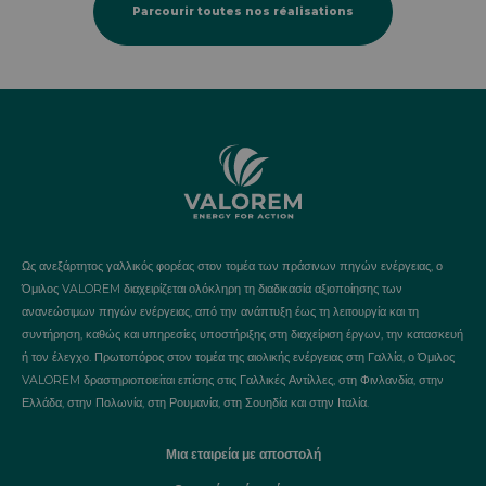
Parcourir toutes nos réalisations
Ως ανεξάρτητος γαλλικός φορέας στον τομέα των πράσινων πηγών ενέργειας, ο
Όμιλος VALOREM διαχειρίζεται ολόκληρη τη διαδικασία αξιοποίησης των
ανανεώσιμων πηγών ενέργειας, από την ανάπτυξη έως τη λειτουργία και τη
συντήρηση, καθώς και υπηρεσίες υποστήριξης στη διαχείριση έργων, την κατασκευή
ή τον έλεγχο. Πρωτοπόρος στον τομέα της αιολικής ενέργειας στη Γαλλία, ο Όμιλος
VALOREM δραστηριοποιείται επίσης στις Γαλλικές Αντίλλες, στη Φινλανδία, στην
Ελλάδα, στην Πολωνία, στη Ρουμανία, στη Σουηδία και στην Ιταλία.
Μια εταιρεία με αποστολή