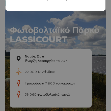
μας
Φωτοβολταϊκό Πάρκο
LASSICOURT
Νομός Ωμπ
Έναρξη λειτουργίας το 2019
22.000 MWh/έτος
Τροφοδοσία 7.800 νοικοκυριών
39.060 φωτοβολταϊκά πάνελ