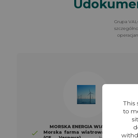
Udokumen
Grupa VALO
szczególno
operacjam
This 
to m
si
MORSKA ENERGIA WIATROWA
d
Morska farma wiatrowa Saint-Nazair
withd
(GE Vernova)
– kontrola jakości