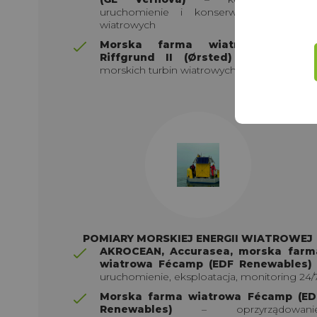
uruchomienie i konserwacja 80 turbi
wiatrowych
Morska farma wiatrowa Borku
Riffgrund II (Ørsted)
– audyt łopa
morskich turbin wiatrowych
POMIARY MORSKIEJ ENERGII WIATROWEJ
AKROCEAN, Accurasea, morska farm
wiatrowa Fécamp (EDF Renewables)
uruchomienie, eksploatacja, monitoring 24/
Morska farma wiatrowa Fécamp (ED
Renewables)
– oprzyrządowanie