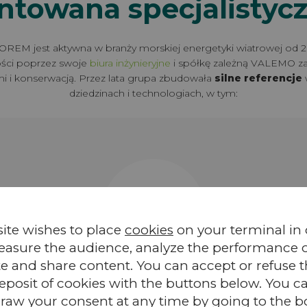
towana specjalistycz
REM jest aktywna w branży morskiej energetyki wiatrowej od 2
ści poprzez swoje
biura inżynieryjne
i spółkę zależną VALEMO za
i i konserwacją. Przez lata grupa zbudowała
silne referencje
dziedzinach i technologiach, w tym:
site wishes to place
cookies
on your terminal in
easure the audience, analyze the performance of
te and share content. You can accept or refuse 
PŁYWAJĄCA MORSKA FARMA WIATROWA
eposit of cookies with the buttons below. You c
e
Farma pilotażowa Provence Grand
raw your consent at any time by going to the 
,
Large (SBM Offshore / EDF