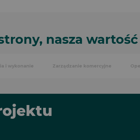
trony, nasza wartoś
ria i wykonanie
Zarządzanie komercyjne
Ope
rojektu