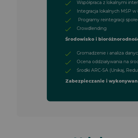
Współpraca z lokalnymi inte
Integracja lokalnych MŚP w
Programy reintegracji społe
Crowdlending
Środowisko i bioróżnorodnoś
Gromadzenie i analiza dany
Ocena oddziaływania na śro
Środki ARC-SA (Unikaj, Redu
Zabezpieczanie i wykonywani