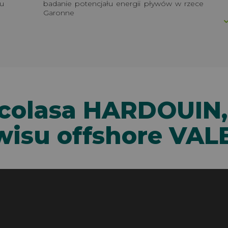
u
badanie potencjału energii pływów w rzece
Garonne
icolasa HARDOUIN,
wisu offshore VA