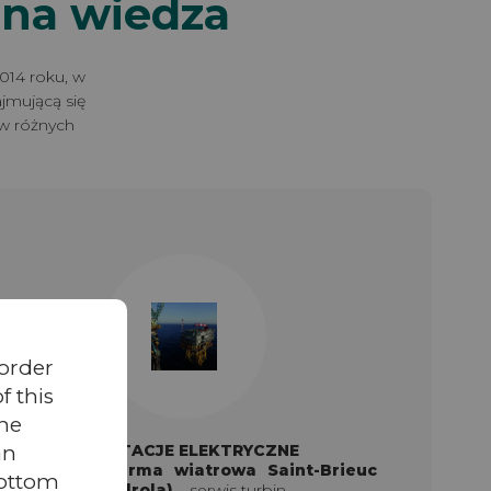
na wiedza
014 roku, w
jmującą się
w różnych
 order
 this
the
PODSTACJE ELEKTRYCZNE
an
Morska farma wiatrowa Saint-Brieuc
bottom
(RES / Iberdrola)
– serwis turbin