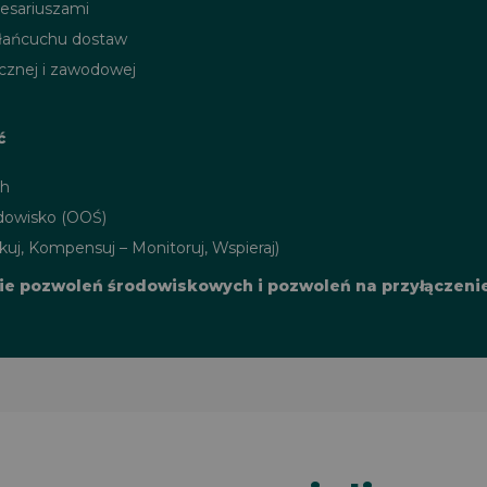
resariuszami
 łańcuchu dostaw
cznej i zawodowej
ć
ch
dowisko (OOŚ)
kuj, Kompensuj – Monitoruj, Wspieraj)
e pozwoleń środowiskowych i pozwoleń na przyłączenie