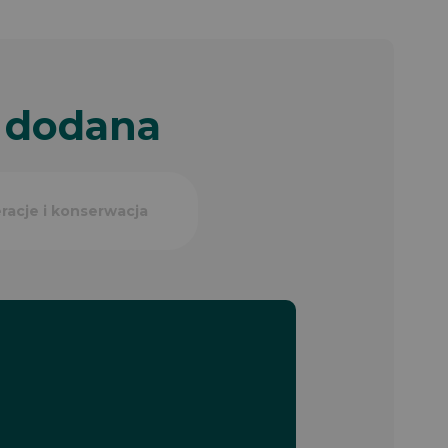
ć dodana
racje i konserwacja