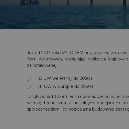
Nasza praca
Dlaczego warto z nami pracować
Już od 2014 roku VALOREM angażuje się w rozwój z
farm wiatrowych, wspierając realizację krajowyc
zainstalowanej:
45 GW we Francji do 2050 r.
111 GW w Europie do 2030 r.
Dzięki ponad 30-letniemu doświadczeniu w odnawi
wiedzę techniczną z unikalnym podejściem do 
społecznościami, co pozwala na budowanie strateg