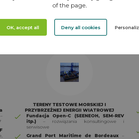
of the page.
n
Renewables), Floatgen (BW Ideol),
Projekt France-Atlantique (EOLINK)
–
inżynieria operacyjna, konserwacja, strategie
m
O&M, montaż
t
OK, accept all
Deny all cookies
Personali
TERENY TESTOWE MORSKIEJ I
a
PRZYBRZEŻNEJ ENERGII WIATROWEJ
–
Fundacja Open-C (SEENEOH, SEM-REV
7
itp.)
– rozwiązania konsultingowe i
serwisowe
F
,
Grand Port Maritime de Bordeaux
–