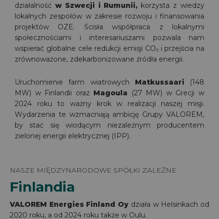
działalność
w Szwecji i Rumunii,
korzysta z wiedzy
lokalnych zespołów w zakresie rozwoju i finansowania
projektów OZE. Ścisła współpraca z lokalnymi
społecznościami i interesariuszami pozwala nam
wspierać globalne cele redukcji emisji CO₂ i przejścia na
zrównoważone, zdekarbonizowane źródła energii.
Uruchomienie farm wiatrowych
Matkussaari
(148
MW) w Finlandii oraz
Magoula
(27 MW) w Grecji w
2024 roku to ważny krok w realizacji naszej misji.
Wydarzenia te wzmacniają ambicję Grupy VALOREM,
by stać się wiodącym niezależnym producentem
zielonej energii elektrycznej (IPP).
NASZE MIĘDZYNARODOWE SPÓŁKI ZALEŻNE
Finlandia
VALOREM Energies Finland Oy
działa w Helsinkach od
2020 roku, a od 2024 roku także w Oulu.