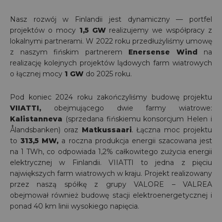
Nasz rozwój w Finlandii jest dynamiczny — portfel
projektów o mocy
1,5 GW
realizujemy we współpracy z
lokalnymi partnerami. W 2022 roku przedłużyliśmy umowę
z naszym fińskim partnerem
Enersense Wind
na
realizację kolejnych projektów lądowych farm wiatrowych
o łącznej mocy
1 GW
do 2025 roku.
Pod koniec 2024 roku zakończyliśmy budowę projektu
VIIATTI,
obejmującego dwie farmy wiatrowe:
Kalistanneva
(sprzedana fińskiemu konsorcjum Helen i
Ålandsbanken) oraz
Matkussaari
. Łączna moc projektu
to
313,5 MW,
a roczna produkcja energii szacowana jest
na 1 TWh, co odpowiada 1,2% całkowitego zużycia energii
elektrycznej w Finlandii. VIIATTI to jedna z pięciu
największych farm wiatrowych w kraju. Projekt realizowany
przez naszą spółkę z grupy VALORE – VALREA
obejmował również budowę stacji elektroenergetycznej i
ponad 40 km linii wysokiego napięcia.