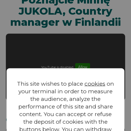
JUKOLA, Country
manager w Finlandii
YouTube is disabled.
Allow
This site wishes to place
cookies
on
your terminal in order to measure
the audience, analyze the
performance of this site and share
content. You can accept or refuse
Grecja
the deposit of cookies with the
buttons below. You can withdraw
Grupa VALOREM działa w Grecji od 2017 roku, a w 2019