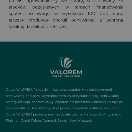
projekt agrowoltaiczny we Francji, sfinansowany ze
środków pozyskanych w ramach finansowania
społecznościowego w wysokości 100 000 euro,
łączący produkcję energii odnawialnej z ochroną
lokalnej działalności rolniczej.
Grupa VALOREM, francuski i niezależny operator w dziedzinie energii
odnawialnej, zarządza całym procesem wykorzystania energii odnawialnej –
od fazy rozwoju, poprzez usługi wsparcia dla inwestorów, budowę i audyt, aż
po eksploatację i konserwację. Jako pionier energetyki wiatrowej we Francji,
Grupa VALOREM prowadzi również działalność na Francuskich Antylach, w
Finlandii, Grecji, Polsce, Rumunii, Szwecji i we Włoszech.