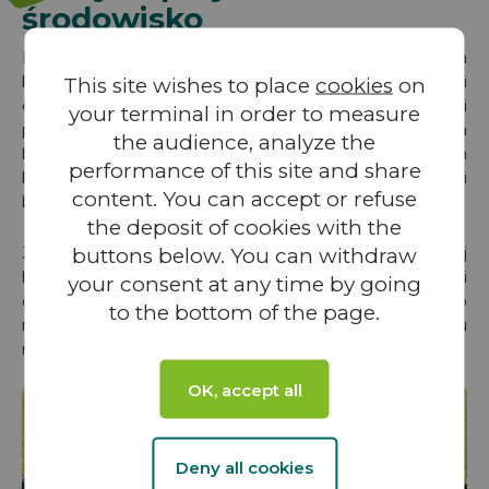
środowisko
Energia odnawialna stanowi kluczową odpowiedź na
kryzys klimatyczny. Dzięki wytwarzaniu energii
This site wishes to place
cookies
on
elektrycznej z niewyczerpanych zasobów, bez emisji CO₂ i
your terminal in order to measure
przy minimalnej ilości odpadów, energia odnawialna
the audience, analyze the
bezpośrednio przyczynia się do przeciwdziałania zmianom
performance of this site and share
klimatycznym, a tym samym do ochrony różnorodności
content. You can accept or refuse
biologicznej.
the deposit of cookies with the
buttons below. You can withdraw
Jednocześnie Grupa VALOREM dąży do jak najbardziej
harmonijnego wkomponowania swoich obiektów energii
your consent at any time by going
odnawialnej w otaczające je środowisko oraz do
to the bottom of the page.
maksymalizacji pozytywnego wpływu każdego projektu
na środowisko.
OK, accept all
Deny all cookies