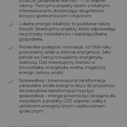
oznacza „dodawanie wartości” – i to właśnie
robimy. Tworzymy projekty razem z lokalnymi
interesariuszami, dostarczając długofalowe
korzyści społecznościom i regionom.
Lokalna energia: lokalność to podstawa naszej
filozofii. Realizujemy projekty, które odpowiadają
na potrzeby mieszkańców i wspierają lokalną
gospodarkę.
Pionierskie podejście i innowacje: od 1994 roku
przecieramy szlaki w zielonej energetyce. Jako
pierwsi we Francji rozwijaliśmy energetykę
wiatrową. Dziś inwestujemy również w
fotowoltaikę, energetykę wodną, magazyny
energii i zielony wodór.
Sprawiedliwa i zrównoważona transformacja:
odnawialne źródła energii to klucz do przyszłości.
Ale prawdziwa transformacja musi być
sprawiedliwa – energia powinna być dostępna dla
wszystkich, a projekty OZE wspierać walkę z
ubóstwem energetycznym i wykluczeniem
społecznym.