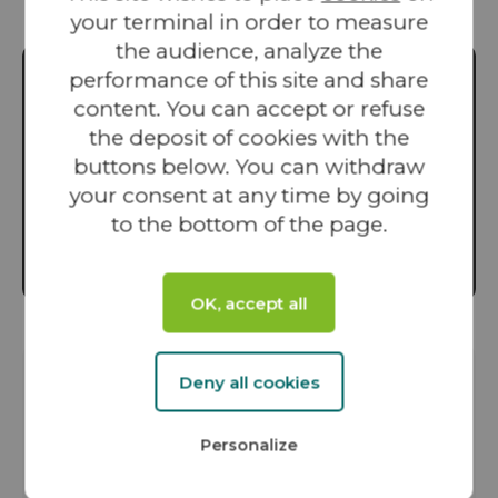
VALOREM
your terminal in order to measure
the audience, analyze the
performance of this site and share
content. You can accept or refuse
the deposit of cookies with the
buttons below. You can withdraw
YouTube is disabled.
Allow
your consent at any time by going
to the bottom of the page.
OK, accept all
Deny all cookies
En savoir +
Personalize