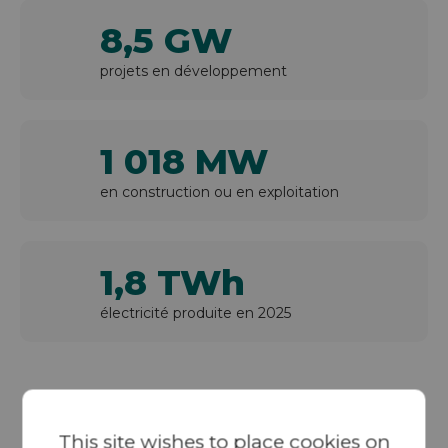
8,5 GW
projets en développement
1 018 MW
en construction ou en exploitation
1,8 TWh
électricité produite en 2025
Découvrez le Groupe
This site wishes to place
cookies
on