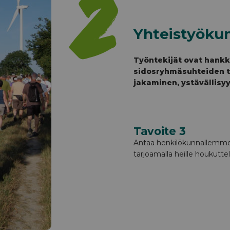
2
Yhteistyöku
Työntekijät ovat hankk
sidosryhmäsuhteiden ta
jakaminen, ystävällisy
Tavoite 3
Antaa henkilökunnallemme m
tarjoamalla heille houkutte