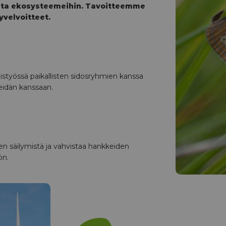
usta ekosysteemeihin. Tavoitteemme
yvelvoitteet.
styössä paikallisten sidosryhmien kanssa
heidän kanssaan.
n säilymistä ja vahvistaa hankkeiden
ön.