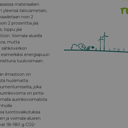
siassa materiaalien
 yleensä talousmetsiin,
 kaadetaan noin 2
oin 2 prosenttia jää
e, loppu jää
töön. Voimala-alueilla
koa, mutta
a sähköverkon
 esimerkiksi energiapuun
rrattuna tuulivoimaan.
n ilmastoon on
tä huolimatta.
uumentumiselta, joka
Aurinkovoima on pinta-
amalla aurinkovoimaloita
nhoille
amia luontovaikutuksia
en ja voimala-alueen
vat 18–180 g CO2-