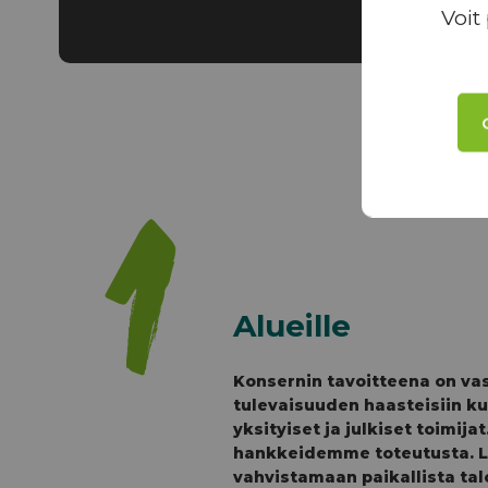
Voit
1
Alueille
Konsernin tavoitteena on va
tulevaisuuden haasteisiin k
yksityiset ja julkiset toimija
hankkeidemme toteutusta. L
vahvistamaan paikallista t