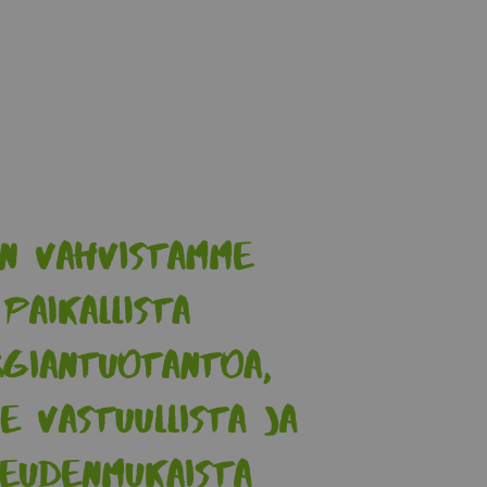
omakseen
Lue lisää