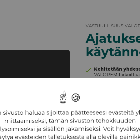
VASTUULLISUUS VALO
Ajatuk
käytänn
Kehitetään yhdes
VALOREM tarkoittaa
lisäämistä”, yrityks
on hankkeiden tote
yhdessä sidosryhmie
Tienraivaaminen
sivusto haluaa sijoittaa päätteeseesi
evästeitä
y
Innovointi ja uusien r
mittaamiseksi, tämän sivuston tehokkuuden
löytäminen on
lysoimiseksi ja sisällön jakamiseksi. Voit hyväksyä
ydintoimintaamme
on ollut tuulivoiman j
äytyä evästeiden talletuksesta alla olevilla painikk
uusiutuvan energian