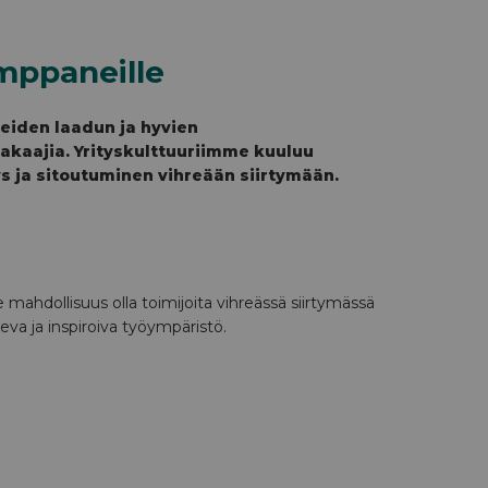
mppaneille
eiden laadun ja hyvien
kaajia. Yrityskulttuuriimme kuuluu
ys ja sitoutuminen vihreään siirtymään.
ahdollisuus olla toimijoita vihreässä siirtymässä
leva ja inspiroiva työympäristö.