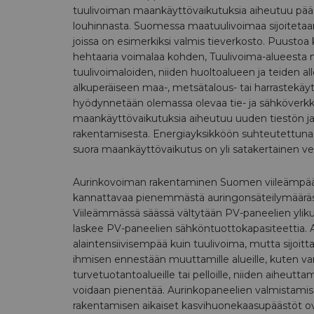
tuulivoiman maankäyttövaikutuksia aiheutuu pääa
louhinnasta. Suomessa maatuulivoimaa sijoitetaan
joissa on esimerkiksi valmis tieverkosto. Puustoa
hehtaaria voimalaa kohden, Tuulivoima-alueesta n
tuulivoimaloiden, niiden huoltoalueen ja teiden all
alkuperäiseen maa-, metsätalous- tai harrastekäyt
hyödynnetään olemassa olevaa tie- ja sähköverk
maankäyttövaikutuksia aiheutuu uuden tiestön j
rakentamisesta. Energiayksikköön suhteutettuna
suora maankäyttövaikutus on yli satakertainen ve
Aurinkovoiman rakentaminen Suomen viileämpää
kannattavaa pienemmästä auringonsäteilymääräs
Viileämmässä säässä vältytään PV-paneelien ylik
laskee PV-paneelien sähköntuottokapasiteettia. 
alaintensiivisempää kuin tuulivoima, mutta sijoitt
ihmisen ennestään muuttamille alueille, kuten va
turvetuotantoalueille tai pelloille, niiden aiheutt
voidaan pienentää. Aurinkopaneelien valmistamis
rakentamisen aikaiset kasvihuonekaasupäästöt o