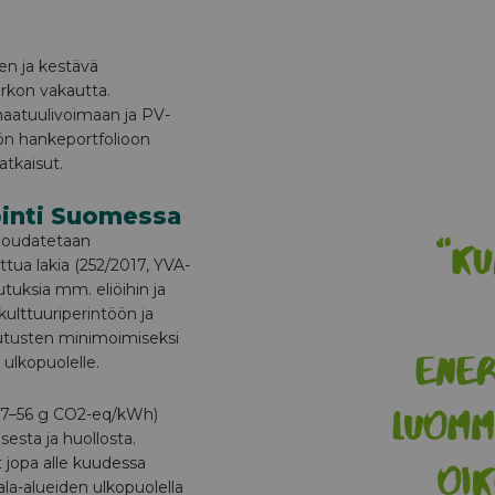
n ja kestävä
rkon vakautta.
maatuulivoimaan ja PV-
ön hankeportfolioon
atkaisut.
inti Suomessa
noudatetaan
tua lakia (252/2017, YVA-
tuksia mm. eliöihin ja
kulttuuriperintöön ja
utusten minimoimiseksi
ulkopuolelle.
(7–56 g CO2-eq/kWh)
esta ja huollosta.
t jopa alle kuudessa
la-alueiden ulkopuolella