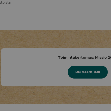
töistä.
Toimintakertomus: Missio 
Lue raportti (EN)