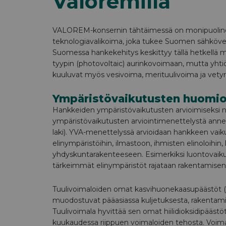
Valoremilla
VALOREM-konsernin tähtäimessä on monipuoline
teknologiavalikoima, joka tukee Suomen sähköve
Suomessa hankekehitys keskittyy tällä hetkellä 
tyypin (photovoltaic) aurinkovoimaan, mutta yhti
kuuluvat myös vesivoima, merituulivoima ja vetyr
Ympäristövaikutusten huomio
Hankkeiden ympäristövaikutusten arvioimiseksi 
ympäristövaikutusten arviointimenettelystä annet
laki). YVA-menettelyssä arvioidaan hankkeen vaiku
elinympäristöihin, ilmastoon, ihmisten elinoloihin, 
yhdyskuntarakenteeseen. Esimerkiksi luontovaik
tärkeimmät elinympäristöt rajataan rakentamisen 
Tuulivoimaloiden omat kasvihuonekaasupäästöt 
muodostuvat pääasiassa kuljetuksesta, rakentamis
Tuulivoimala hyvittää sen omat hiilidioksidipäästö
kuukaudessa riippuen voimaloiden tehosta. Voima