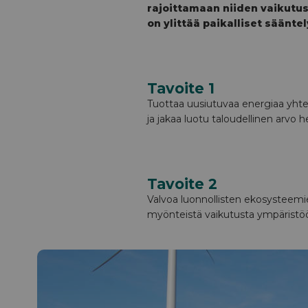
rajoittamaan niiden vaikut
on ylittää paikalliset sääntel
Tavoite 1
Tuottaa uusiutuvaa energiaa yhtei
ja jakaa luotu taloudellinen arvo 
Tavoite 2
Valvoa luonnollisten ekosysteemie
myönteistä vaikutusta ympäristö