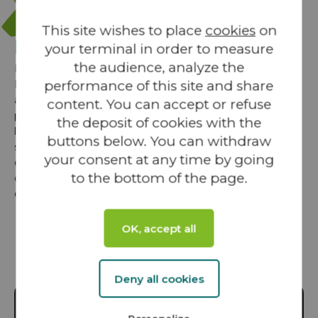
2
Les EnR, un vivier d’emploi
This site wishes to place
cookies
on
pour le Médoc
your terminal in order to measure
the audience, analyze the
En septembre dernier, VALOREM, A.D.E.LE et le
performance of this site and share
Département de la Gironde ont signé la 1ère convention
appliquant des clauses d’insertion sur des chantiers de
content. You can accept or refuse
parcs photovoltaïques, en l’occurence de Brach et plus
the deposit of cookies with the
largement du Médoc. VALOREM et sa filiale VALREA,
buttons below. You can withdraw
spécialisée dans la construction de parcs d’EnR, se sont
your consent at any time by going
engagés à ce que leur sous-traitants réservent un quota
to the bottom of the page.
d’heures de travail (7% des heures totales) aux personnes
éloignées de l’emploi.
OK, accept all
En vidéo
Deny all cookies