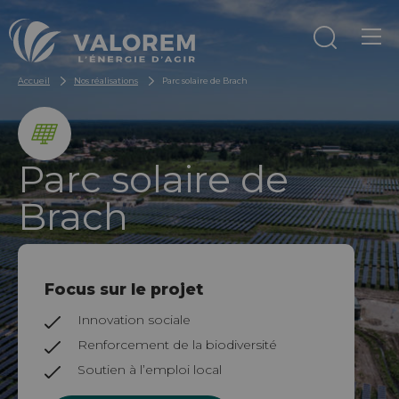
Aller au contenu
Aller au menu
Accueil
Nos réalisations
Parc solaire de Brach
Parc solaire de
Brach
Focus sur le projet
Innovation sociale
Renforcement de la biodiversité
Soutien à l’emploi local