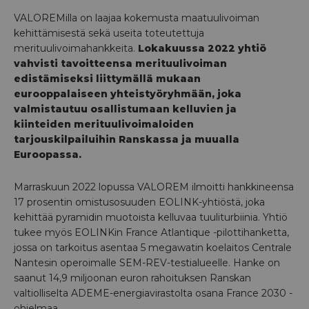
VALOREMilla on laajaa kokemusta maatuulivoiman
kehittämisestä sekä useita toteutettuja
merituulivoimahankkeita.
Lokakuussa 2022 yhtiö
vahvisti tavoitteensa merituulivoiman
edistämiseksi liittymällä mukaan
eurooppalaiseen yhteistyöryhmään, joka
valmistautuu osallistumaan kelluvien ja
kiinteiden merituulivoimaloiden
tarjouskilpailuihin Ranskassa ja muualla
Euroopassa.
Marraskuun 2022 lopussa VALOREM ilmoitti hankkineensa
17 prosentin omistusosuuden EOLINK-yhtiöstä, joka
kehittää pyramidin muotoista kelluvaa tuuliturbiinia. Yhtiö
tukee myös EOLINKin France Atlantique -pilottihanketta,
jossa on tarkoitus asentaa 5 megawatin koelaitos Centrale
Nantesin operoimalle SEM-REV-testialueelle. Hanke on
saanut 14,9 miljoonan euron rahoituksen Ranskan
valtiolliselta ADEME-energiavirastolta osana France 2030 -
ohjelmaa.