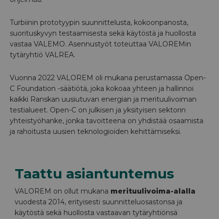
Turbiinin prototyypin suunnittelusta, kokoonpanosta,
suorituskyvyn testaamisesta sekä käytöstä ja huollosta
vastaa VALEMO. Asennustyöt toteuttaa VALOREMin
tytäryhtiö VALREA.
Vuonna 2022 VALOREM oli mukana perustamassa Open-
C Foundation -säätiötä, joka kokoaa yhteen ja hallinnoi
kaikki Ranskan uusiutuvan energian ja merituulivoiman
testialueet. Open-C on julkisen ja yksityisen sektorin
yhteistyöhanke, jonka tavoitteena on yhdistää osaamista
ja rahoitusta uusien teknologioiden kehittämiseksi.
Taattu asiantuntemus
VALOREM on ollut mukana
merituulivoima-alalla
vuodesta 2014, erityisesti suunnitteluosastonsa ja
käytöstä sekä huollosta vastaavan tytäryhtiönsä