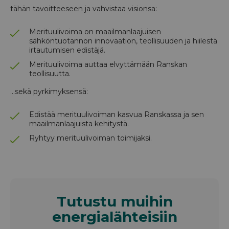
tähän tavoitteeseen ja vahvistaa visionsa:
Merituulivoima on maailmanlaajuisen
sähköntuotannon innovaation, teollisuuden ja hiilestä
irtautumisen edistäjä.
Merituulivoima auttaa elvyttämään Ranskan
teollisuutta.
…sekä pyrkimyksensä:
Edistää merituulivoiman kasvua Ranskassa ja sen
maailmanlaajuista kehitystä.
Ryhtyy merituulivoiman toimijaksi.
Tutustu muihin
energialähteisiin