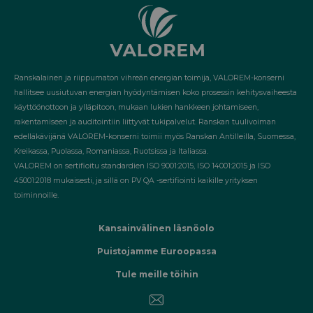
Ranskalainen ja riippumaton vihreän energian toimija, VALOREM-konserni
hallitsee uusiutuvan energian hyödyntämisen koko prosessin kehitysvaiheesta
käyttöönottoon ja ylläpitoon, mukaan lukien hankkeen johtamiseen,
rakentamiseen ja auditointiin liittyvät tukipalvelut. Ranskan tuulivoiman
edelläkävijänä VALOREM-konserni toimii myös Ranskan Antilleilla, Suomessa,
Kreikassa, Puolassa, Romaniassa, Ruotsissa ja Italiassa.
VALOREM on sertifioitu standardien ISO 9001:2015, ISO 14001:2015 ja ISO
45001:2018 mukaisesti, ja sillä on PV QA -sertifiointi kaikille yrityksen
toiminnoille.
Kansainvälinen läsnöolo
Puistojamme Euroopassa
Tule meille töihin