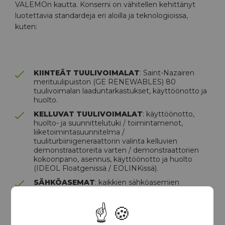
VALEMOn kautta. Konserni on vähitellen kehittänyt
luotettavia standardeja eri aloilla ja teknologioissa,
kuten:
KIINTEÄT TUULIVOIMALAT
: Saint-Nazairen
merituulipuiston (GE RENEWABLES) 80
tuulivoimalan laaduntarkastukset, käyttöönotto ja
huolto.
KELLUVAT TUULIVOIMALAT
: käyttöönotto,
huolto- ja suunnittelutuki / toimintamenot,
liiketoimintasuunnitelma /
tuuliturbiinigeneraattorin valinta kelluvien
demonstraattoreita varten / demonstraattorien
kokoonpano, asennus, käyttöönotto ja huolto
(IDEOL Floatgenissä / EOLINKissä).
SÄHKÖASEMAT
: kaikkien sähköasemien
ennaltaehkäisevä ja korjaava huolto (Saint-
Brieucin puisto AILES MARINES/IBERDROLA -
yhtymää varten).
KELLUVAT LIDAR-TUTKAT
: käyttöönotto ja