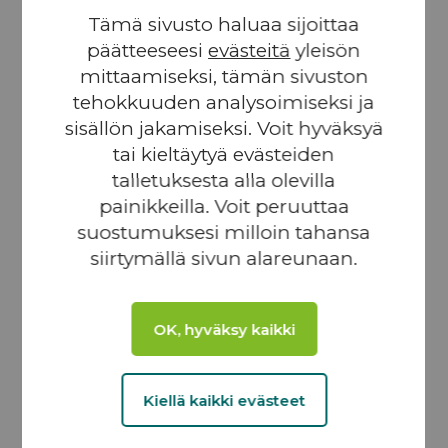
huolto, 24/7/365 valvonta, Metocean-analyysi,
Tämä sivusto haluaa sijoittaa
Carbon Trust Type 2 -sertifiointi, osallistuminen
päätteeseesi
evästeitä
yleisön
T&K-hankkeisiin mittausten optimoimiseksi
merellä (AKROCEAN).
mittaamiseksi, tämän sivuston
MITTAUSMASTOT
: Maston instrumentointi,
tehokkuuden analysoimiseksi ja
käyttöönotto ja huolto (Fécampsin puisto, EDF
sisällön jakamiseksi. Voit hyväksyä
RENOUVABLES).
tai kieltäytyä evästeiden
VUOROVESITURBIINIT
: Tutkimus
talletuksesta alla olevilla
vuorovesivirran potentiaalista Garonnessa
(SEENEOH Bordeaux’n satamaa varten).
painikkeilla. Voit peruuttaa
YMPÄRISTÖTUTKIMUKSET
:
suostumuksesi milloin tahansa
Ympäristötutkimusten valvonta, lupamenettelyt ja
siirtymällä sivun alareunaan.
yhteydenpito valtion virastoihin (HALIADE X-
12MW, Cherbourg, GENERAL ELECTRICille)
OK, hyväksy kaikki
Kiellä kaikki evästeet