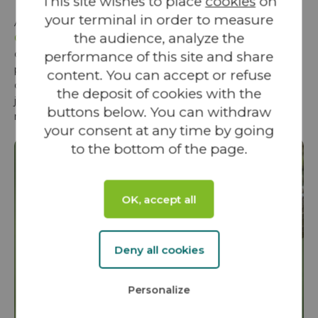
This site wishes to place
cookies
on
your terminal in order to measure
Avec l’accompagnement de
La Maison de l’Emploi du
the audience, analyze the
Grand Périgueux
, les entreprises sous-traitantes du
chantier ont ainsi réservé 700 heures de travail à des
performance of this site and share
personnes éloignées de l’emploi : allocataires du RSA et
content. You can accept or refuse
des minima sociaux, demandeurs d’emploi longue durée,
the deposit of cookies with the
jeunes de moins de 26 ans ou encore personnes
buttons below. You can withdraw
reconnues Travailleurs Handicapés.
your consent at any time by going
to the bottom of the page.
OK, accept all
Deny all cookies
Personalize